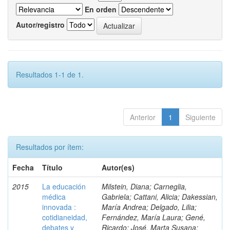
En orden
Autor/registro
Resultados 1-1 de 1.
Anterior
1
Siguiente
Resultados por ítem:
Fecha
Título
Autor(es)
2015
La educación
Milstein, Diana; Carneglia,
médica
Gabriela; Cattani, Alicia; Dakessian,
innovada :
María Andrea; Delgado, Lilia;
cotidianeidad,
Fernández, María Laura; Gené,
debates y
Ricardo; José, Marta Susana;