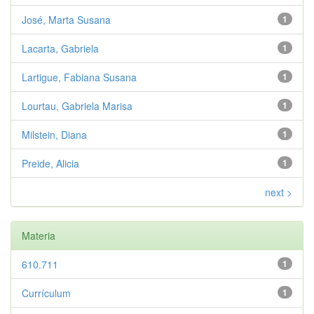
José, Marta Susana
1
Lacarta, Gabriela
1
Lartigue, Fabiana Susana
1
Lourtau, Gabriela Marisa
1
Milstein, Diana
1
Preide, Alicia
1
next >
Materia
610.711
1
Currículum
1