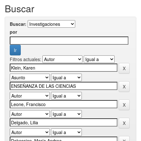
Buscar
Buscar:
por
Filtros actuales: