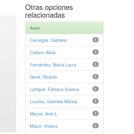
Otras opciones
relacionadas
Autor
Carneglia, Gabriela
1
Cattani, Alicia
1
Fernández, María Laura
1
Gené, Ricardo
1
Lartigue, Fabiana Susana
1
Lourtau, Gabriela Marisa
1
Marcel, Ariel L.
1
Mazur, Viviana
1