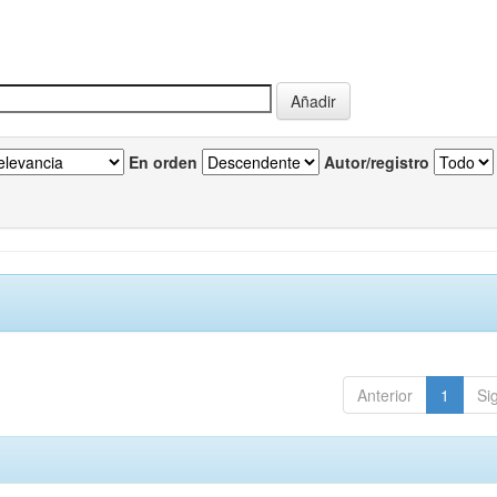
En orden
Autor/registro
Anterior
1
Si