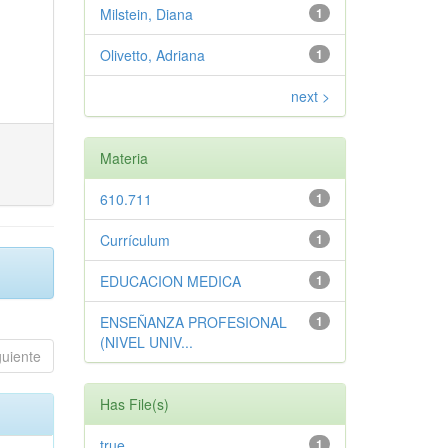
Milstein, Diana
1
Olivetto, Adriana
1
next >
Materia
610.711
1
Currículum
1
EDUCACION MEDICA
1
ENSEÑANZA PROFESIONAL
1
(NIVEL UNIV...
guiente
Has File(s)
true
1