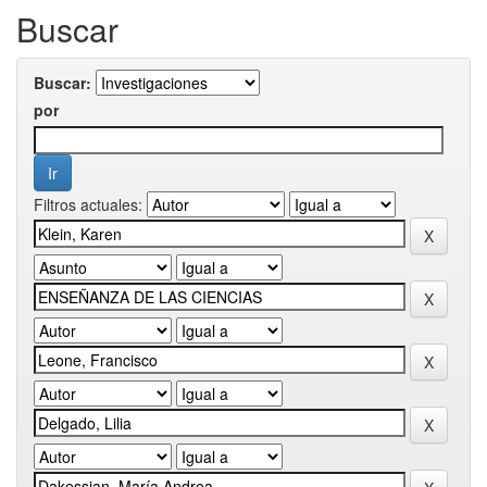
Buscar
Buscar:
por
Filtros actuales: