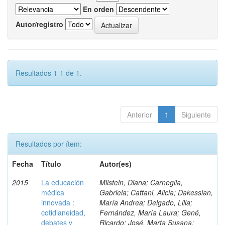
En orden
Autor/registro
Resultados 1-1 de 1.
Anterior
1
Siguiente
Resultados por ítem:
Fecha
Título
Autor(es)
2015
La educación
Milstein, Diana; Carneglia,
médica
Gabriela; Cattani, Alicia; Dakessian,
innovada :
María Andrea; Delgado, Lilia;
cotidianeidad,
Fernández, María Laura; Gené,
debates y
Ricardo; José, Marta Susana;