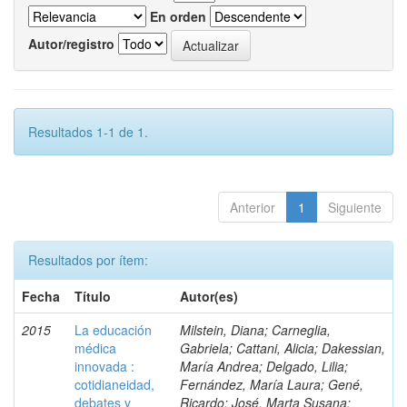
En orden
Autor/registro
Resultados 1-1 de 1.
Anterior
1
Siguiente
Resultados por ítem:
Fecha
Título
Autor(es)
2015
La educación
Milstein, Diana; Carneglia,
médica
Gabriela; Cattani, Alicia; Dakessian,
innovada :
María Andrea; Delgado, Lilia;
cotidianeidad,
Fernández, María Laura; Gené,
debates y
Ricardo; José, Marta Susana;