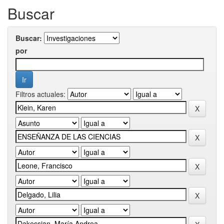
Buscar
Buscar:
por
Filtros actuales: