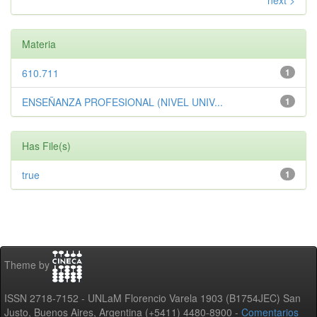
next >
Materia
610.711
1
ENSEÑANZA PROFESIONAL (NIVEL UNIV...
1
Has File(s)
true
1
Theme by
ISSN 2718-7152 - UNLaM Florencio Varela 1903 (B1754JEC) San
Justo, Buenos Aires, Argentina (+5411) 4480-8900 -
Comentarios