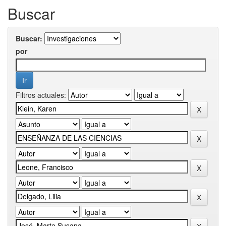
Buscar
Buscar:
por
Filtros actuales: