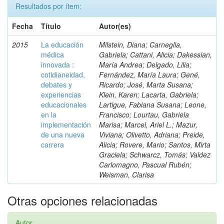
Resultados por ítem:
Fecha
Título
Autor(es)
2015
La educación
Milstein, Diana; Carneglia,
médica
Gabriela; Cattani, Alicia; Dakessian,
innovada :
María Andrea; Delgado, Lilia;
cotidianeidad,
Fernández, María Laura; Gené,
debates y
Ricardo; José, Marta Susana;
experiencias
Klein, Karen; Lacarta, Gabriela;
educacionales
Lartigue, Fabiana Susana; Leone,
en la
Francisco; Lourtau, Gabriela
implementación
Marisa; Marcel, Ariel L.; Mazur,
de una nueva
Viviana; Olivetto, Adriana; Preide,
carrera
Alicia; Rovere, Mario; Santos, Mirta
Graciela; Schwarcz, Tomás; Valdez
Carlomagno, Pascual Rubén;
Weisman, Clarisa
Otras opciones relacionadas
Autor