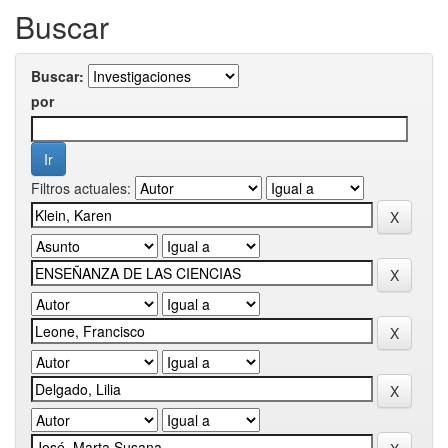
Buscar
Buscar:
por
Filtros actuales: