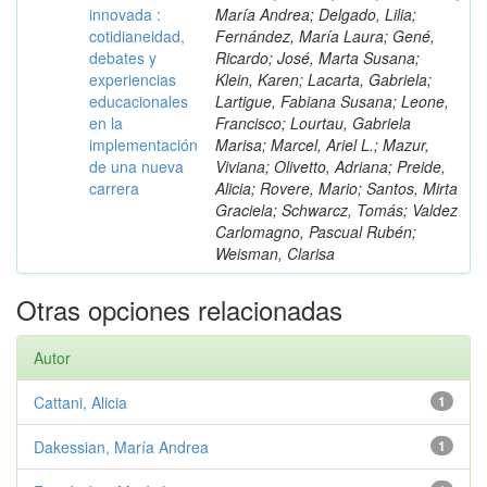
innovada :
María Andrea; Delgado, Lilia;
cotidianeidad,
Fernández, María Laura; Gené,
debates y
Ricardo; José, Marta Susana;
experiencias
Klein, Karen; Lacarta, Gabriela;
educacionales
Lartigue, Fabiana Susana; Leone,
en la
Francisco; Lourtau, Gabriela
implementación
Marisa; Marcel, Ariel L.; Mazur,
de una nueva
Viviana; Olivetto, Adriana; Preide,
carrera
Alicia; Rovere, Mario; Santos, Mirta
Graciela; Schwarcz, Tomás; Valdez
Carlomagno, Pascual Rubén;
Weisman, Clarisa
Otras opciones relacionadas
Autor
Cattani, Alicia
1
Dakessian, María Andrea
1