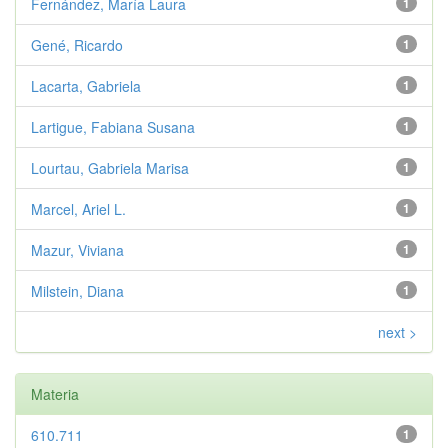
Fernández, María Laura
1
Gené, Ricardo
1
Lacarta, Gabriela
1
Lartigue, Fabiana Susana
1
Lourtau, Gabriela Marisa
1
Marcel, Ariel L.
1
Mazur, Viviana
1
Milstein, Diana
1
next >
Materia
610.711
1