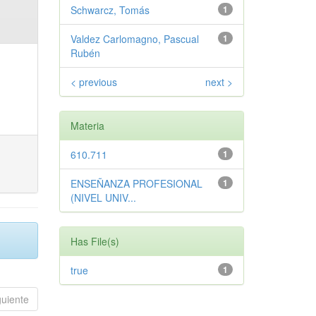
Schwarcz, Tomás
1
Valdez Carlomagno, Pascual
1
Rubén
< previous
next >
Materia
610.711
1
ENSEÑANZA PROFESIONAL
1
(NIVEL UNIV...
Has File(s)
true
1
guiente