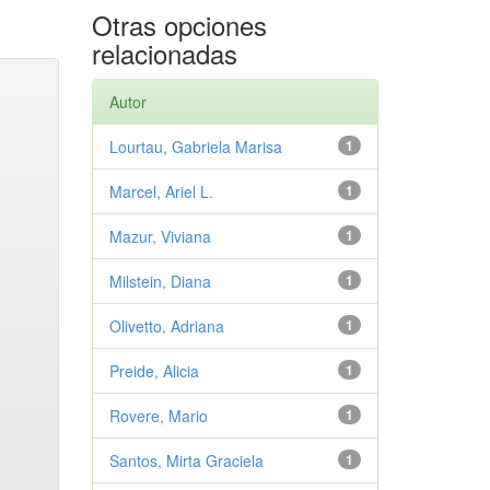
Otras opciones
relacionadas
Autor
Lourtau, Gabriela Marisa
1
Marcel, Ariel L.
1
Mazur, Viviana
1
Milstein, Diana
1
Olivetto, Adriana
1
Preide, Alicia
1
Rovere, Mario
1
Santos, Mirta Graciela
1