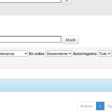
En orden
Autor/registro
Anterior
1
Si