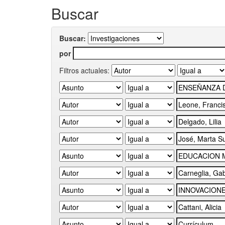
Buscar
Buscar:
por
Filtros actuales: