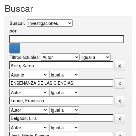
Buscar
Buscar:
por
Filtros actuales: