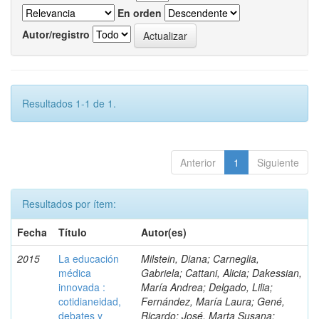
En orden
Autor/registro
Resultados 1-1 de 1.
Anterior
1
Siguiente
Resultados por ítem:
Fecha
Título
Autor(es)
2015
La educación
Milstein, Diana; Carneglia,
médica
Gabriela; Cattani, Alicia; Dakessian,
innovada :
María Andrea; Delgado, Lilia;
cotidianeidad,
Fernández, María Laura; Gené,
debates y
Ricardo; José, Marta Susana;