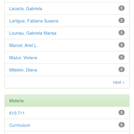
Lacarta, Gabriela
1
Lartigue, Fabiana Susana
1
Lourtau, Gabriela Marisa
1
Marcel, Ariel L.
1
Mazur, Viviana
1
Milstein, Diana
1
next >
Materia
610.711
1
Currículum
1