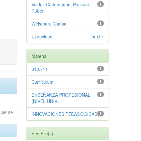
Valdez Carlomagno, Pascual
1
Rubén
Weisman, Clarisa
1
< previous
next >
Materia
610.711
1
Currículum
1
ENSEÑANZA PROFESIONAL
1
(NIVEL UNIV...
guiente
INNOVACIONES PEDAGOGICAS
1
Has File(s)