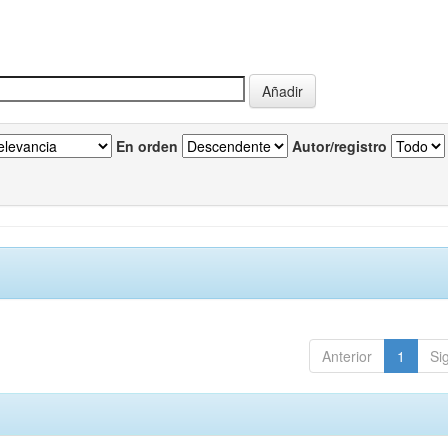
En orden
Autor/registro
Anterior
1
Si