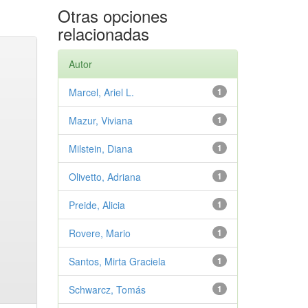
Otras opciones
relacionadas
Autor
Marcel, Ariel L.
1
Mazur, Viviana
1
Milstein, Diana
1
Olivetto, Adriana
1
Preide, Alicia
1
Rovere, Mario
1
Santos, Mirta Graciela
1
Schwarcz, Tomás
1