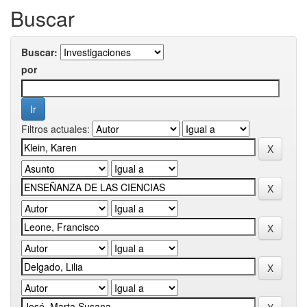
Buscar
Buscar:
por
Filtros actuales: