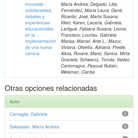
innovada :
María Andrea; Delgado, Lilia;
cotidianeidad,
Fernández, María Laura; Gené,
debates y
Ricardo; José, Marta Susana;
experiencias
Klein, Karen; Lacarta, Gabriela;
educacionales
Lartigue, Fabiana Susana; Leone,
en la
Francisco; Lourtau, Gabriela
implementación
Marisa; Marcel, Ariel L.; Mazur,
de una nueva
Viviana; Olivetto, Adriana; Preide,
carrera
Alicia; Rovere, Mario; Santos, Mirta
Graciela; Schwarcz, Tomás; Valdez
Carlomagno, Pascual Rubén;
Weisman, Clarisa
Otras opciones relacionadas
Autor
Carneglia, Gabriela
1
Dakessian, María Andrea
1