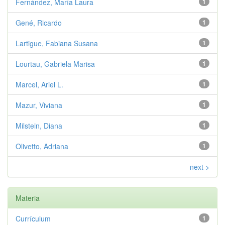
Fernández, María Laura
1
Gené, Ricardo
1
Lartigue, Fabiana Susana
1
Lourtau, Gabriela Marisa
1
Marcel, Ariel L.
1
Mazur, Viviana
1
Milstein, Diana
1
Olivetto, Adriana
1
next >
Materia
Currículum
1