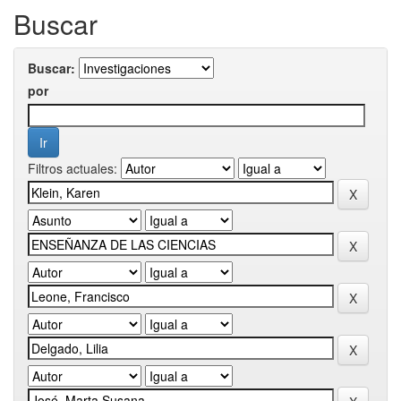
Buscar
Buscar:
por
Filtros actuales: