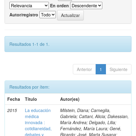
En orden
Autor/registro
Resultados 1-1 de 1.
Anterior
1
Siguiente
Resultados por ítem:
Fecha
Título
Autor(es)
2015
La educación
Milstein, Diana; Carneglia,
médica
Gabriela; Cattani, Alicia; Dakessian,
innovada :
María Andrea; Delgado, Lilia;
cotidianeidad,
Fernández, María Laura; Gené,
debates y
Ricardo; José, Marta Susana;