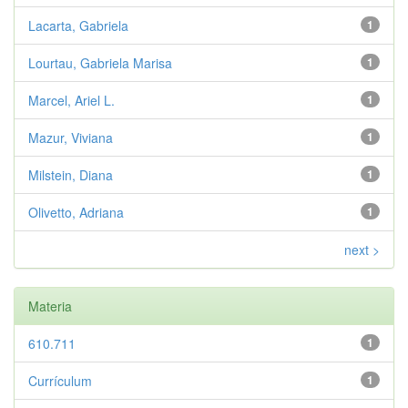
Lacarta, Gabriela
1
Lourtau, Gabriela Marisa
1
Marcel, Ariel L.
1
Mazur, Viviana
1
Milstein, Diana
1
Olivetto, Adriana
1
next >
Materia
610.711
1
Currículum
1