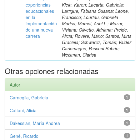
experiencias
Klein, Karen; Lacarta, Gabriela;
educacionales
Lartigue, Fabiana Susana; Leone,
en la
Francisco; Lourtau, Gabriela
implementación
Marisa; Marcel, Ariel L.; Mazur,
de una nueva
Viviana; Olivetto, Adriana; Preide,
carrera
Alicia; Rovere, Mario; Santos, Mirta
Graciela; Schwarcz, Tomás; Valdez
Carlomagno, Pascual Rubén;
Weisman, Clarisa
Otras opciones relacionadas
Autor
Carneglia, Gabriela
1
Cattani, Alicia
1
Dakessian, María Andrea
1
Gené, Ricardo
1