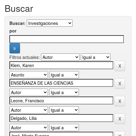
Buscar
Buscar:
por
Filtros actuales: