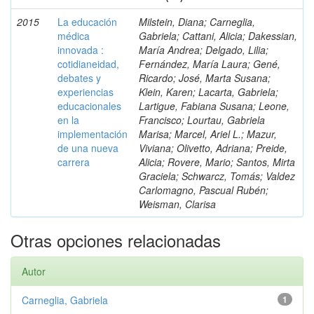
2015
La educación
Milstein, Diana; Carneglia,
médica
Gabriela; Cattani, Alicia; Dakessian,
innovada :
María Andrea; Delgado, Lilia;
cotidianeidad,
Fernández, María Laura; Gené,
debates y
Ricardo; José, Marta Susana;
experiencias
Klein, Karen; Lacarta, Gabriela;
educacionales
Lartigue, Fabiana Susana; Leone,
en la
Francisco; Lourtau, Gabriela
implementación
Marisa; Marcel, Ariel L.; Mazur,
de una nueva
Viviana; Olivetto, Adriana; Preide,
carrera
Alicia; Rovere, Mario; Santos, Mirta
Graciela; Schwarcz, Tomás; Valdez
Carlomagno, Pascual Rubén;
Weisman, Clarisa
Otras opciones relacionadas
Autor
Carneglia, Gabriela
1