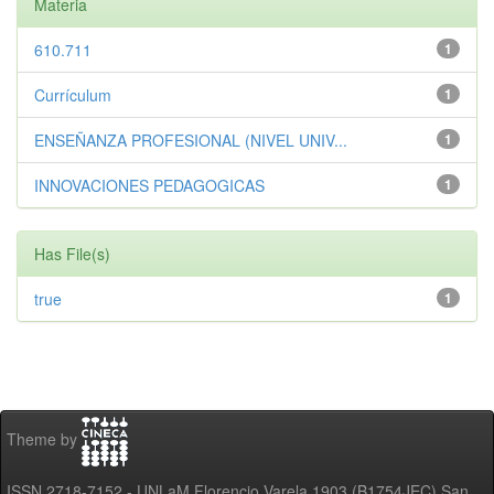
Materia
610.711
1
Currículum
1
ENSEÑANZA PROFESIONAL (NIVEL UNIV...
1
INNOVACIONES PEDAGOGICAS
1
Has File(s)
true
1
Theme by
ISSN 2718-7152 - UNLaM Florencio Varela 1903 (B1754JEC) San