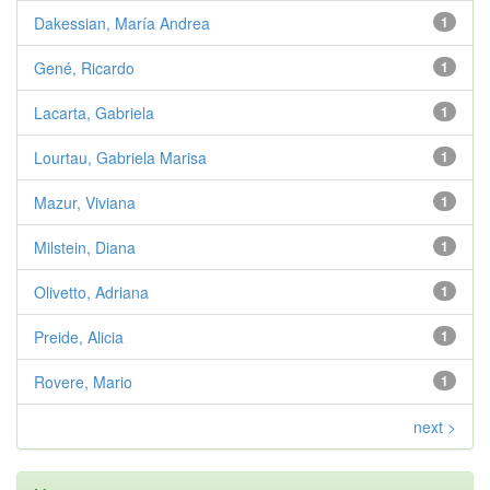
Dakessian, María Andrea
1
Gené, Ricardo
1
Lacarta, Gabriela
1
Lourtau, Gabriela Marisa
1
Mazur, Viviana
1
Milstein, Diana
1
Olivetto, Adriana
1
Preide, Alicia
1
Rovere, Mario
1
next >