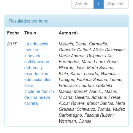
Anterior
1
Siguiente
Resultados por ítem:
Fecha
Título
Autor(es)
2015
La educación
Milstein, Diana; Carneglia,
médica
Gabriela; Cattani, Alicia; Dakessian,
innovada :
María Andrea; Delgado, Lilia;
cotidianeidad,
Fernández, María Laura; Gené,
debates y
Ricardo; José, Marta Susana;
experiencias
Klein, Karen; Lacarta, Gabriela;
educacionales
Lartigue, Fabiana Susana; Leone,
en la
Francisco; Lourtau, Gabriela
implementación
Marisa; Marcel, Ariel L.; Mazur,
de una nueva
Viviana; Olivetto, Adriana; Preide,
carrera
Alicia; Rovere, Mario; Santos, Mirta
Graciela; Schwarcz, Tomás; Valdez
Carlomagno, Pascual Rubén;
Weisman, Clarisa