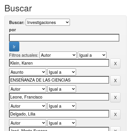
Buscar
Buscar:
por
Filtros actuales: