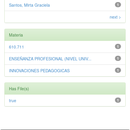
Santos, Mirta Graciela
1
next >
Materia
610.711
1
ENSEÑANZA PROFESIONAL (NIVEL UNIV...
1
INNOVACIONES PEDAGOGICAS
1
Has File(s)
true
1