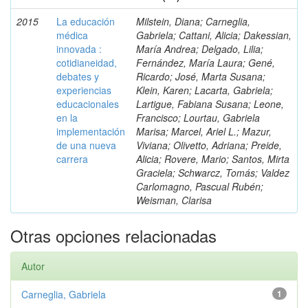
2015
La educación
Milstein, Diana; Carneglia,
médica
Gabriela; Cattani, Alicia; Dakessian,
innovada :
María Andrea; Delgado, Lilia;
cotidianeidad,
Fernández, María Laura; Gené,
debates y
Ricardo; José, Marta Susana;
experiencias
Klein, Karen; Lacarta, Gabriela;
educacionales
Lartigue, Fabiana Susana; Leone,
en la
Francisco; Lourtau, Gabriela
implementación
Marisa; Marcel, Ariel L.; Mazur,
de una nueva
Viviana; Olivetto, Adriana; Preide,
carrera
Alicia; Rovere, Mario; Santos, Mirta
Graciela; Schwarcz, Tomás; Valdez
Carlomagno, Pascual Rubén;
Weisman, Clarisa
Otras opciones relacionadas
Autor
Carneglia, Gabriela
1