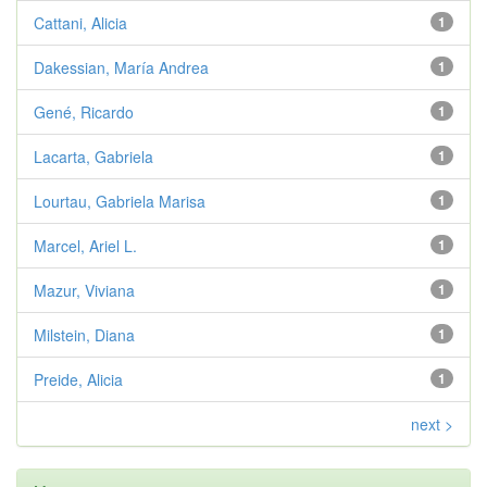
Cattani, Alicia
1
Dakessian, María Andrea
1
Gené, Ricardo
1
Lacarta, Gabriela
1
Lourtau, Gabriela Marisa
1
Marcel, Ariel L.
1
Mazur, Viviana
1
Milstein, Diana
1
Preide, Alicia
1
next >