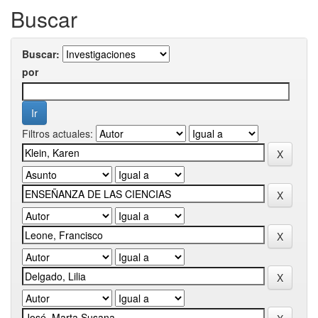
Buscar
Buscar:
por
Filtros actuales: