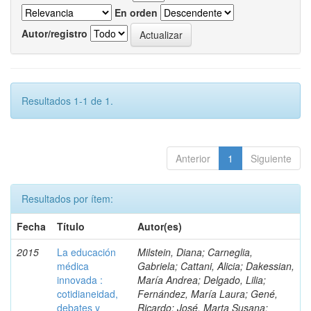
En orden
Autor/registro
Resultados 1-1 de 1.
Anterior
1
Siguiente
Resultados por ítem:
Fecha
Título
Autor(es)
2015
La educación
Milstein, Diana; Carneglia,
médica
Gabriela; Cattani, Alicia; Dakessian,
innovada :
María Andrea; Delgado, Lilia;
cotidianeidad,
Fernández, María Laura; Gené,
debates y
Ricardo; José, Marta Susana;