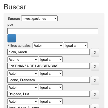
Buscar
Buscar:
por
Filtros actuales: