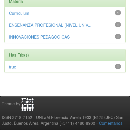
Materia
Currículum
1
ENSEÑANZA PROFESIONAL (NIVEL UNIV...
1
INNOVACIONES PEDAGOGICAS
1
Has File(s)
true
1
Theme by
ISSN 2718-7152 - UNLaM Florencio Varela 1903 (B1754JEC) San
Justo, Buenos Aires, Argentina (+5411) 4480-8900 -
Comentarios