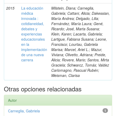
2015
La educación
Milstein, Diana; Carneglia,
médica
Gabriela; Cattani, Alicia; Dakessian,
innovada :
María Andrea; Delgado, Lilia;
cotidianeidad,
Fernández, María Laura; Gené,
debates y
Ricardo; José, Marta Susana;
experiencias
Klein, Karen; Lacarta, Gabriela;
educacionales
Lartigue, Fabiana Susana; Leone,
en la
Francisco; Lourtau, Gabriela
implementación
Marisa; Marcel, Ariel L.; Mazur,
de una nueva
Viviana; Olivetto, Adriana; Preide,
carrera
Alicia; Rovere, Mario; Santos, Mirta
Graciela; Schwarcz, Tomás; Valdez
Carlomagno, Pascual Rubén;
Weisman, Clarisa
Otras opciones relacionadas
Autor
Carneglia, Gabriela
1