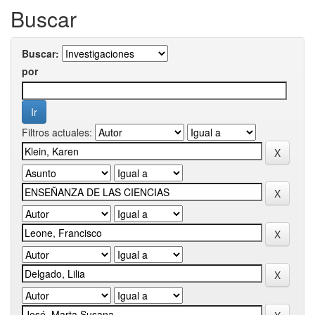
Buscar
Buscar:
por
Filtros actuales: