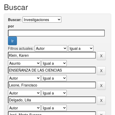
Buscar
Buscar:
por
Filtros actuales: