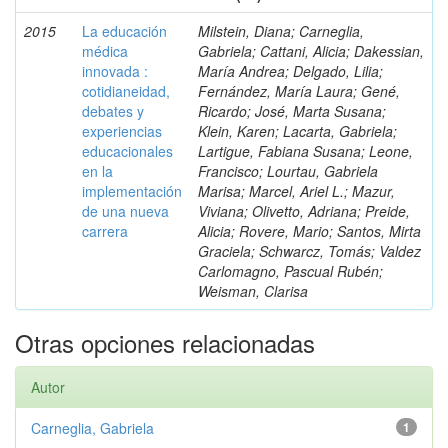
2015
La educación
Milstein, Diana; Carneglia,
médica
Gabriela; Cattani, Alicia; Dakessian,
innovada :
María Andrea; Delgado, Lilia;
cotidianeidad,
Fernández, María Laura; Gené,
debates y
Ricardo; José, Marta Susana;
experiencias
Klein, Karen; Lacarta, Gabriela;
educacionales
Lartigue, Fabiana Susana; Leone,
en la
Francisco; Lourtau, Gabriela
implementación
Marisa; Marcel, Ariel L.; Mazur,
de una nueva
Viviana; Olivetto, Adriana; Preide,
carrera
Alicia; Rovere, Mario; Santos, Mirta
Graciela; Schwarcz, Tomás; Valdez
Carlomagno, Pascual Rubén;
Weisman, Clarisa
Otras opciones relacionadas
Autor
Carneglia, Gabriela
1