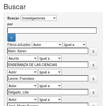
Buscar
Buscar:
por
Filtros actuales: