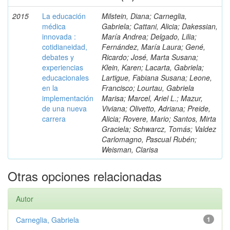
2015
La educación
Milstein, Diana; Carneglia,
médica
Gabriela; Cattani, Alicia; Dakessian,
innovada :
María Andrea; Delgado, Lilia;
cotidianeidad,
Fernández, María Laura; Gené,
debates y
Ricardo; José, Marta Susana;
experiencias
Klein, Karen; Lacarta, Gabriela;
educacionales
Lartigue, Fabiana Susana; Leone,
en la
Francisco; Lourtau, Gabriela
implementación
Marisa; Marcel, Ariel L.; Mazur,
de una nueva
Viviana; Olivetto, Adriana; Preide,
carrera
Alicia; Rovere, Mario; Santos, Mirta
Graciela; Schwarcz, Tomás; Valdez
Carlomagno, Pascual Rubén;
Weisman, Clarisa
Otras opciones relacionadas
Autor
Carneglia, Gabriela
1