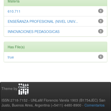
Materia
610.711
1
ENSEÑANZA PROFESIONAL (NIVEL UNIV...
1
INNOVACIONES PEDAGOGICAS
1
Has File(s)
true
1
Theme by
ISSN 2718-7152 - UNLaM Florencio Varela 1903 (B1754JEC) San
Justo, Buenos Aires, Argentina (+5411) 4480-8900 -
Comentarios