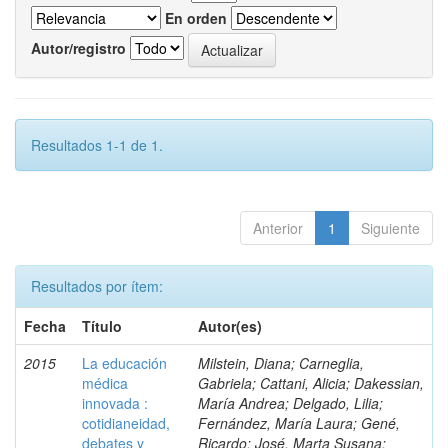
En orden
Autor/registro
Resultados 1-1 de 1.
Anterior
1
Siguiente
Resultados por ítem:
Fecha
Título
Autor(es)
2015
La educación
Milstein, Diana; Carneglia,
médica
Gabriela; Cattani, Alicia; Dakessian,
innovada :
María Andrea; Delgado, Lilia;
cotidianeidad,
Fernández, María Laura; Gené,
debates y
Ricardo; José, Marta Susana;