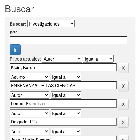
Buscar
Buscar:
por
Filtros actuales: