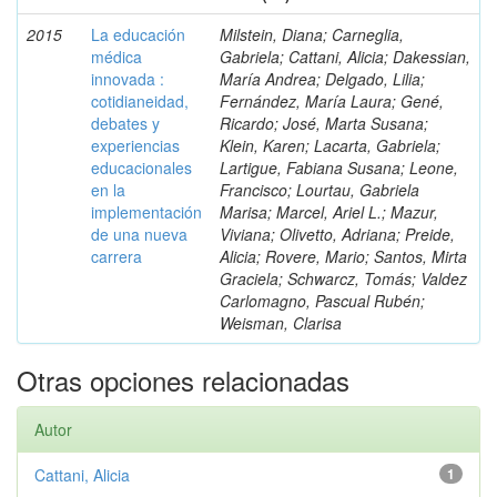
2015
La educación
Milstein, Diana; Carneglia,
médica
Gabriela; Cattani, Alicia; Dakessian,
innovada :
María Andrea; Delgado, Lilia;
cotidianeidad,
Fernández, María Laura; Gené,
debates y
Ricardo; José, Marta Susana;
experiencias
Klein, Karen; Lacarta, Gabriela;
educacionales
Lartigue, Fabiana Susana; Leone,
en la
Francisco; Lourtau, Gabriela
implementación
Marisa; Marcel, Ariel L.; Mazur,
de una nueva
Viviana; Olivetto, Adriana; Preide,
carrera
Alicia; Rovere, Mario; Santos, Mirta
Graciela; Schwarcz, Tomás; Valdez
Carlomagno, Pascual Rubén;
Weisman, Clarisa
Otras opciones relacionadas
Autor
Cattani, Alicia
1