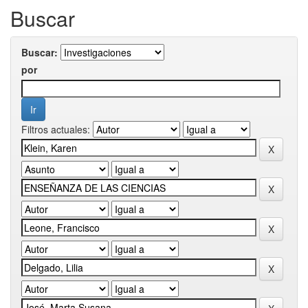
Buscar
Buscar:
por
Filtros actuales: