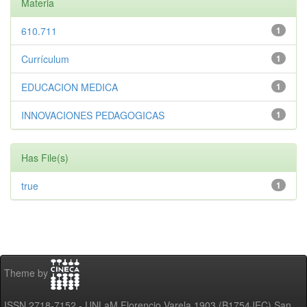
Materia
610.711
1
Currículum
1
EDUCACION MEDICA
1
INNOVACIONES PEDAGOGICAS
1
Has File(s)
true
1
Theme by
ISSN 2718-7152 - UNLaM Florencio Varela 1903 (B1754JEC) San