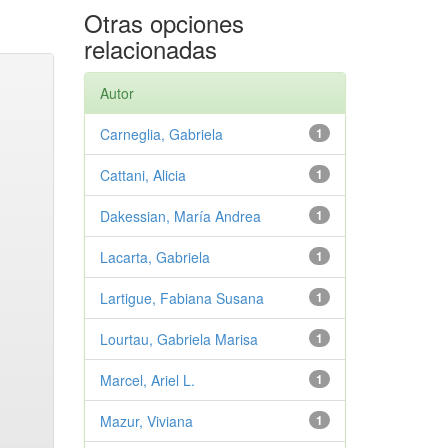
Otras opciones
relacionadas
Autor
Carneglia, Gabriela
1
Cattani, Alicia
1
Dakessian, María Andrea
1
Lacarta, Gabriela
1
Lartigue, Fabiana Susana
1
Lourtau, Gabriela Marisa
1
Marcel, Ariel L.
1
Mazur, Viviana
1