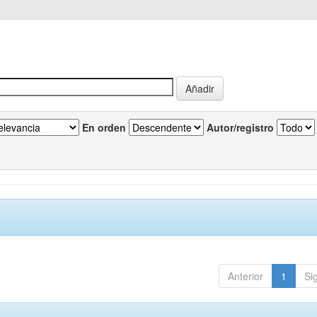
En orden
Autor/registro
Anterior
1
Si