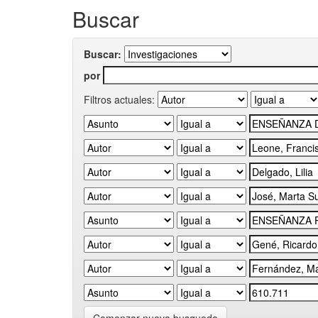
Buscar
Buscar:
por
Filtros actuales: