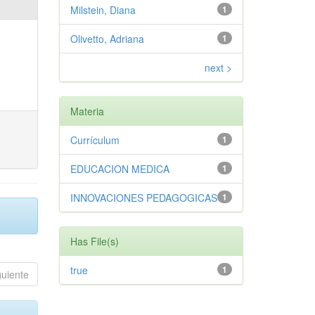
Milstein, Diana
1
Olivetto, Adriana
1
next >
Materia
Currículum
1
EDUCACION MEDICA
1
INNOVACIONES PEDAGOGICAS
1
Has File(s)
true
1
guiente