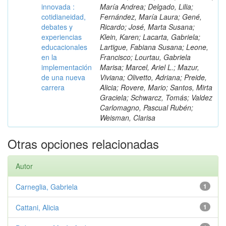
innovada :
María Andrea; Delgado, Lilia;
cotidianeidad,
Fernández, María Laura; Gené,
debates y
Ricardo; José, Marta Susana;
experiencias
Klein, Karen; Lacarta, Gabriela;
educacionales
Lartigue, Fabiana Susana; Leone,
en la
Francisco; Lourtau, Gabriela
implementación
Marisa; Marcel, Ariel L.; Mazur,
de una nueva
Viviana; Olivetto, Adriana; Preide,
carrera
Alicia; Rovere, Mario; Santos, Mirta
Graciela; Schwarcz, Tomás; Valdez
Carlomagno, Pascual Rubén;
Weisman, Clarisa
Otras opciones relacionadas
Autor
Carneglia, Gabriela
1
Cattani, Alicia
1