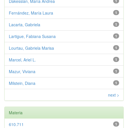
Dakessian, María Andrea
1
Fernández, María Laura
1
Lacarta, Gabriela
1
Lartigue, Fabiana Susana
1
Lourtau, Gabriela Marisa
1
Marcel, Ariel L.
1
Mazur, Viviana
1
Milstein, Diana
1
next >
Materia
610.711
1