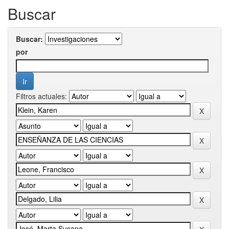
Buscar
Buscar:
por
Filtros actuales: