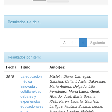
Resultados 1-1 de 1.
Anterior
1
Siguiente
Resultados por ítem:
Fecha
Título
Autor(es)
2015
La educación
Milstein, Diana; Carneglia,
médica
Gabriela; Cattani, Alicia; Dakessian,
innovada :
María Andrea; Delgado, Lilia;
cotidianeidad,
Fernández, María Laura; Gené,
debates y
Ricardo; José, Marta Susana;
experiencias
Klein, Karen; Lacarta, Gabriela;
educacionales
Lartigue, Fabiana Susana; Leone,
en la
Francisco; Lourtau, Gabriela