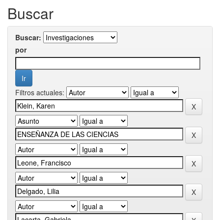
Buscar
Buscar:
por
Filtros actuales: