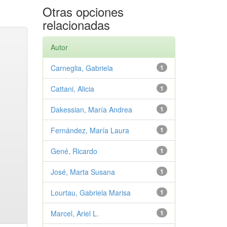
Otras opciones
relacionadas
Autor
Carneglia, Gabriela
1
Cattani, Alicia
1
Dakessian, María Andrea
1
Fernández, María Laura
1
Gené, Ricardo
1
José, Marta Susana
1
Lourtau, Gabriela Marisa
1
Marcel, Ariel L.
1