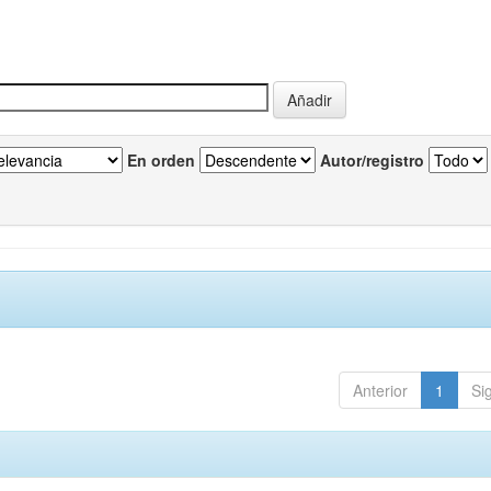
En orden
Autor/registro
Anterior
1
Si