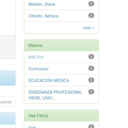
Milstein, Diana
1
Olivetto, Adriana
1
next >
Materia
610.711
1
Currículum
1
EDUCACION MEDICA
1
ENSEÑANZA PROFESIONAL
1
(NIVEL UNIV...
guiente
Has File(s)
true
1