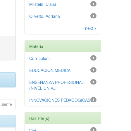
Milstein, Diana
1
Olivetto, Adriana
1
next >
Materia
Currículum
1
EDUCACION MEDICA
1
ENSEÑANZA PROFESIONAL
1
(NIVEL UNIV...
INNOVACIONES PEDAGOGICAS
1
guiente
Has File(s)
true
1