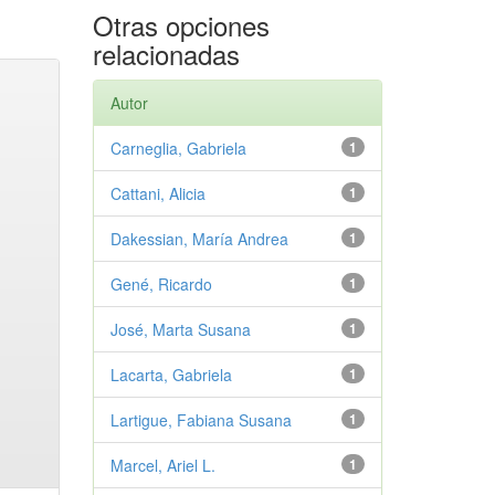
Otras opciones
relacionadas
Autor
Carneglia, Gabriela
1
Cattani, Alicia
1
Dakessian, María Andrea
1
Gené, Ricardo
1
José, Marta Susana
1
Lacarta, Gabriela
1
Lartigue, Fabiana Susana
1
Marcel, Ariel L.
1