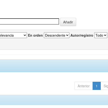
En orden
Autor/registro
Anterior
1
Si