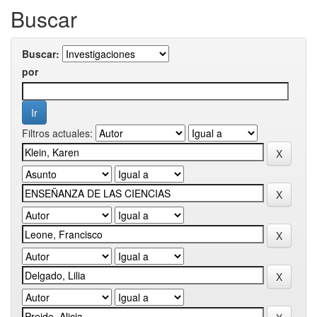
Buscar
Buscar:
por
Filtros actuales: