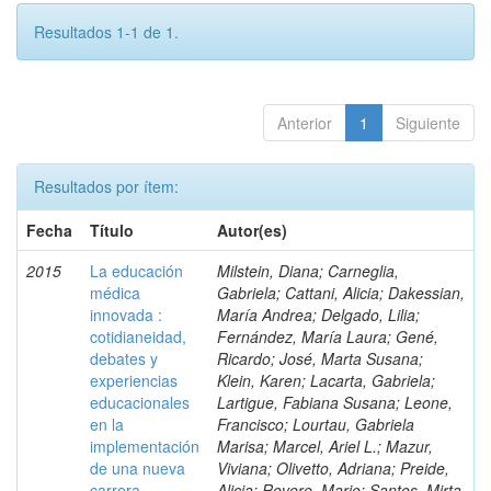
Resultados 1-1 de 1.
Anterior
1
Siguiente
Resultados por ítem:
Fecha
Título
Autor(es)
2015
La educación
Milstein, Diana; Carneglia,
médica
Gabriela; Cattani, Alicia; Dakessian,
innovada :
María Andrea; Delgado, Lilia;
cotidianeidad,
Fernández, María Laura; Gené,
debates y
Ricardo; José, Marta Susana;
experiencias
Klein, Karen; Lacarta, Gabriela;
educacionales
Lartigue, Fabiana Susana; Leone,
en la
Francisco; Lourtau, Gabriela
implementación
Marisa; Marcel, Ariel L.; Mazur,
de una nueva
Viviana; Olivetto, Adriana; Preide,
carrera
Alicia; Rovere, Mario; Santos, Mirta