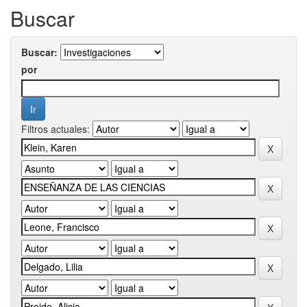
Buscar
Buscar:
por
Filtros actuales: