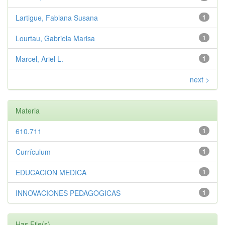
Lartigue, Fabiana Susana
1
Lourtau, Gabriela Marisa
1
Marcel, Ariel L.
1
next >
Materia
610.711
1
Currículum
1
EDUCACION MEDICA
1
INNOVACIONES PEDAGOGICAS
1
Has File(s)