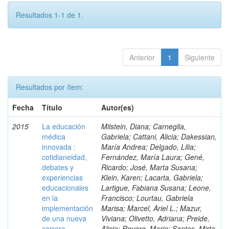
Resultados 1-1 de 1.
Anterior
1
Siguiente
Resultados por ítem:
Fecha
Título
Autor(es)
2015
La educación
Milstein, Diana; Carneglia,
médica
Gabriela; Cattani, Alicia; Dakessian,
innovada :
María Andrea; Delgado, Lilia;
cotidianeidad,
Fernández, María Laura; Gené,
debates y
Ricardo; José, Marta Susana;
experiencias
Klein, Karen; Lacarta, Gabriela;
educacionales
Lartigue, Fabiana Susana; Leone,
en la
Francisco; Lourtau, Gabriela
implementación
Marisa; Marcel, Ariel L.; Mazur,
de una nueva
Viviana; Olivetto, Adriana; Preide,
carrera
Alicia; Rovere, Mario; Santos, Mirta