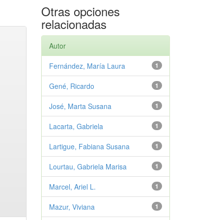
Otras opciones
relacionadas
Autor
Fernández, María Laura
1
Gené, Ricardo
1
José, Marta Susana
1
Lacarta, Gabriela
1
Lartigue, Fabiana Susana
1
Lourtau, Gabriela Marisa
1
Marcel, Ariel L.
1
Mazur, Viviana
1