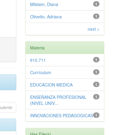
Milstein, Diana
1
Olivetto, Adriana
1
next >
Materia
610.711
1
Currículum
1
EDUCACION MEDICA
1
ENSEÑANZA PROFESIONAL
1
(NIVEL UNIV...
guiente
INNOVACIONES PEDAGOGICAS
1
Has File(s)