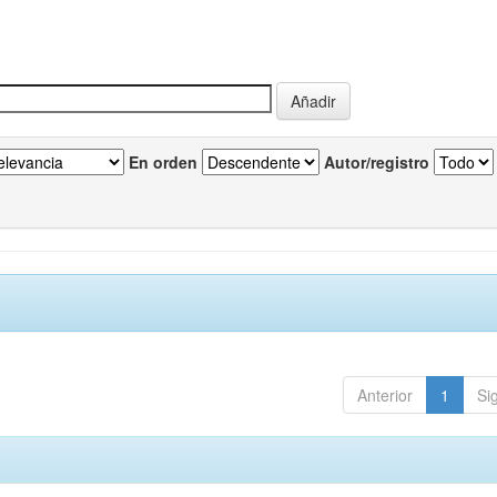
En orden
Autor/registro
Anterior
1
Si