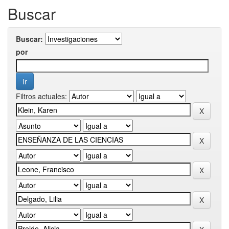
Buscar
Buscar:
por
Filtros actuales: