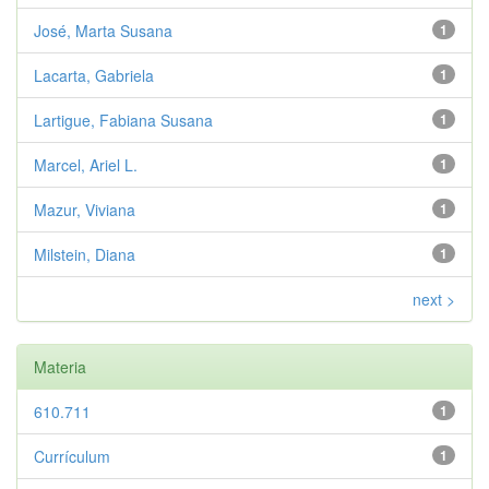
José, Marta Susana
1
Lacarta, Gabriela
1
Lartigue, Fabiana Susana
1
Marcel, Ariel L.
1
Mazur, Viviana
1
Milstein, Diana
1
next >
Materia
610.711
1
Currículum
1