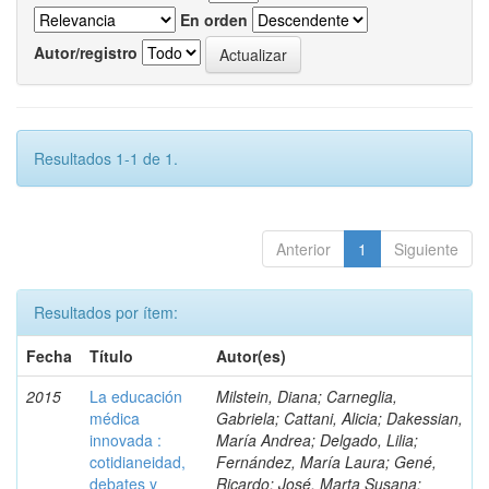
En orden
Autor/registro
Resultados 1-1 de 1.
Anterior
1
Siguiente
Resultados por ítem:
Fecha
Título
Autor(es)
2015
La educación
Milstein, Diana; Carneglia,
médica
Gabriela; Cattani, Alicia; Dakessian,
innovada :
María Andrea; Delgado, Lilia;
cotidianeidad,
Fernández, María Laura; Gené,
debates y
Ricardo; José, Marta Susana;