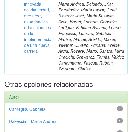
innovada :
María Andrea; Delgado, Lilia;
cotidianeidad,
Fernández, María Laura; Gené,
debates y
Ricardo; José, Marta Susana;
experiencias
Klein, Karen; Lacarta, Gabriela;
educacionales
Lartigue, Fabiana Susana; Leone,
en la
Francisco; Lourtau, Gabriela
implementación
Marisa; Marcel, Ariel L.; Mazur,
de una nueva
Viviana; Olivetto, Adriana; Preide,
carrera
Alicia; Rovere, Mario; Santos, Mirta
Graciela; Schwarcz, Tomás; Valdez
Carlomagno, Pascual Rubén;
Weisman, Clarisa
Otras opciones relacionadas
Autor
Carneglia, Gabriela
1
Dakessian, María Andrea
1