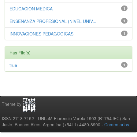
EDUCACION MEDICA
1
ENSEÑANZA PROFESIONAL (NIVEL UNIV...
1
INNOVACIONES PEDAGOGICAS
1
Has File(s)
true
1
Theme by
ISSN 2718-7152 - UNLaM Florencio Varela 1903 (B1754JEC) San
Justo, Buenos Aires, Argentina (+5411) 4480-8900 -
Comentarios