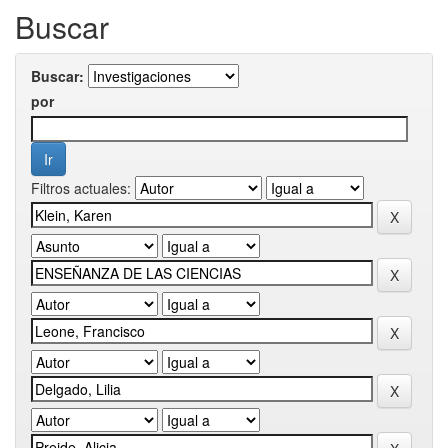
Buscar
Buscar:
por
Filtros actuales: