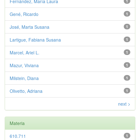
Fernández, María Laura
1
Gené, Ricardo
1
José, Marta Susana
1
Lartigue, Fabiana Susana
1
Marcel, Ariel L.
1
Mazur, Viviana
1
Milstein, Diana
1
Olivetto, Adriana
1
next >
Materia
610.711
1