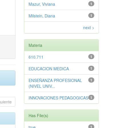
Mazur, Viviana
1
Milstein, Diana
1
next >
Materia
610.711
1
EDUCACION MEDICA
1
ENSEÑANZA PROFESIONAL
1
(NIVEL UNIV...
INNOVACIONES PEDAGOGICAS
1
guiente
Has File(s)
true
1