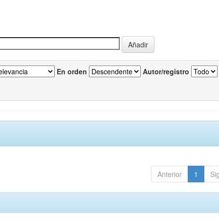
En orden
Autor/registro
Anterior
1
Si