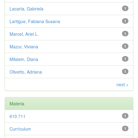
Lacarta, Gabriela
1
Lartigue, Fabiana Susana
1
Marcel, Ariel L.
1
Mazur, Viviana
1
Milstein, Diana
1
Olivetto, Adriana
1
next >
Materia
610.711
1
Currículum
1