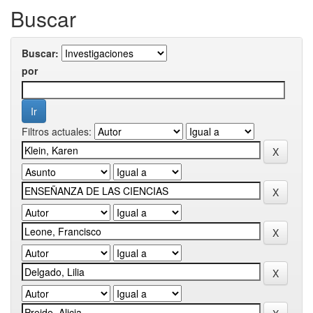
Buscar
Buscar:
por
Filtros actuales: