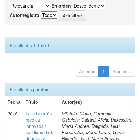
En orden
Autor/registro
Resultados 1-1 de 1.
Anterior
1
Siguiente
Resultados por ítem:
Fecha
Título
Autor(es)
2015
La educación
Milstein, Diana; Carneglia,
médica
Gabriela; Cattani, Alicia; Dakessian,
innovada :
María Andrea; Delgado, Lilia;
cotidianeidad,
Fernández, María Laura; Gené,
debates y
Ricardo; José, Marta Susana;