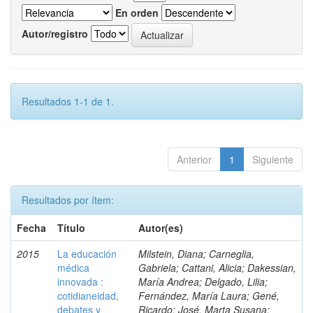
En orden
Autor/registro
Resultados 1-1 de 1.
Anterior
1
Siguiente
Resultados por ítem:
Fecha
Título
Autor(es)
2015
La educación
Milstein, Diana; Carneglia,
médica
Gabriela; Cattani, Alicia; Dakessian,
innovada :
María Andrea; Delgado, Lilia;
cotidianeidad,
Fernández, María Laura; Gené,
debates y
Ricardo; José, Marta Susana;