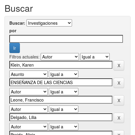
Buscar
Buscar:
por
Filtros actuales: