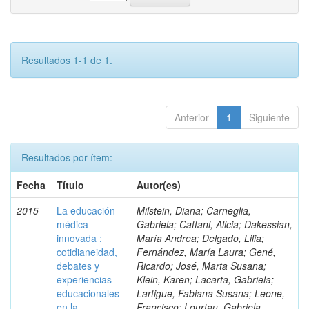
Resultados 1-1 de 1.
Anterior
1
Siguiente
Resultados por ítem:
Fecha
Título
Autor(es)
2015
La educación
Milstein, Diana; Carneglia,
médica
Gabriela; Cattani, Alicia; Dakessian,
innovada :
María Andrea; Delgado, Lilia;
cotidianeidad,
Fernández, María Laura; Gené,
debates y
Ricardo; José, Marta Susana;
experiencias
Klein, Karen; Lacarta, Gabriela;
educacionales
Lartigue, Fabiana Susana; Leone,
en la
Francisco; Lourtau, Gabriela