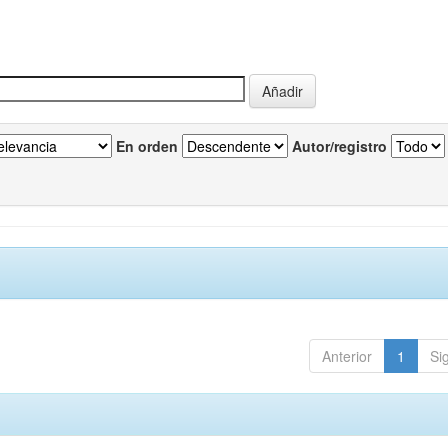
En orden
Autor/registro
Anterior
1
Si