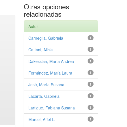
Otras opciones
relacionadas
Autor
Carneglia, Gabriela
1
Cattani, Alicia
1
Dakessian, María Andrea
1
Fernández, María Laura
1
José, Marta Susana
1
Lacarta, Gabriela
1
Lartigue, Fabiana Susana
1
Marcel, Ariel L.
1