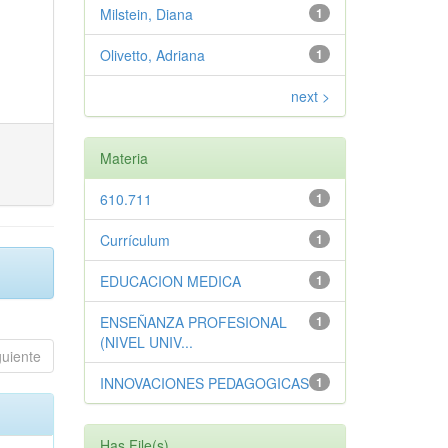
Milstein, Diana
1
Olivetto, Adriana
1
next >
Materia
610.711
1
Currículum
1
EDUCACION MEDICA
1
ENSEÑANZA PROFESIONAL
1
(NIVEL UNIV...
guiente
INNOVACIONES PEDAGOGICAS
1
Has File(s)