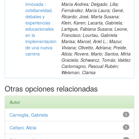
innovada :
María Andrea; Delgado, Lilia;
cotidianeidad,
Fernández, María Laura; Gené,
debates y
Ricardo; José, Marta Susana;
experiencias
Klein, Karen; Lacarta, Gabriela;
educacionales
Lartigue, Fabiana Susana; Leone,
en la
Francisco; Lourtau, Gabriela
implementación
Marisa; Marcel, Ariel L.; Mazur,
de una nueva
Viviana; Olivetto, Adriana; Preide,
carrera
Alicia; Rovere, Mario; Santos, Mirta
Graciela; Schwarcz, Tomás; Valdez
Carlomagno, Pascual Rubén;
Weisman, Clarisa
Otras opciones relacionadas
Autor
Carneglia, Gabriela
1
Cattani, Alicia
1