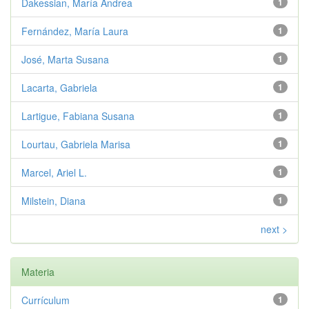
Dakessian, María Andrea
1
Fernández, María Laura
1
José, Marta Susana
1
Lacarta, Gabriela
1
Lartigue, Fabiana Susana
1
Lourtau, Gabriela Marisa
1
Marcel, Ariel L.
1
Milstein, Diana
1
next >
Materia
Currículum
1