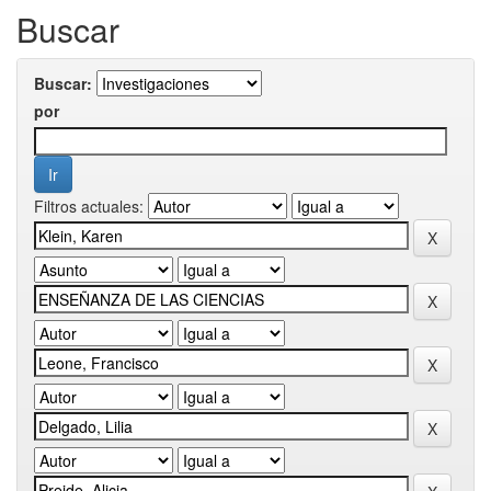
Buscar
Buscar:
por
Filtros actuales: