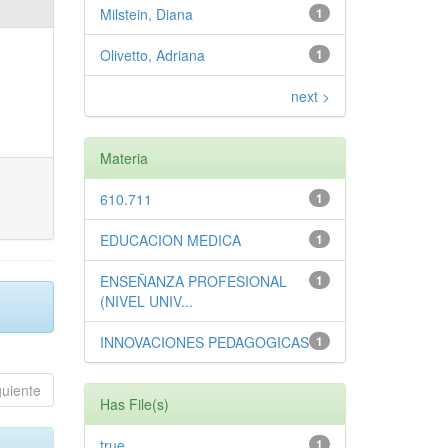
Milstein, Diana
1
Olivetto, Adriana
1
next >
Materia
610.711
1
EDUCACION MEDICA
1
ENSEÑANZA PROFESIONAL
1
(NIVEL UNIV...
INNOVACIONES PEDAGOGICAS
1
guiente
Has File(s)
true
1