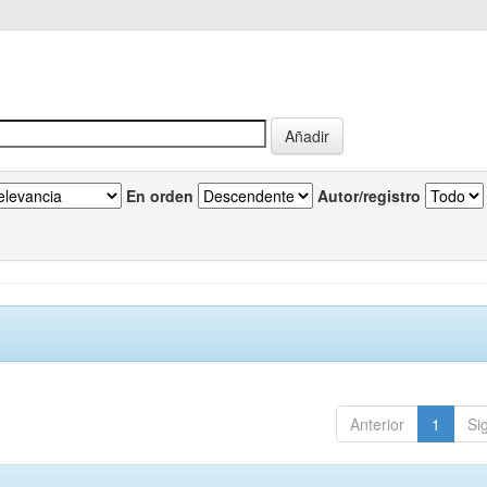
En orden
Autor/registro
Anterior
1
Si