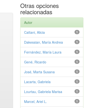
Otras opciones
relacionadas
Autor
Cattani, Alicia
1
Dakessian, María Andrea
1
Fernández, María Laura
1
Gené, Ricardo
1
José, Marta Susana
1
Lacarta, Gabriela
1
Lourtau, Gabriela Marisa
1
Marcel, Ariel L.
1