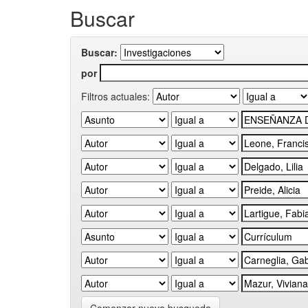
Buscar
Buscar:
por
Filtros actuales: