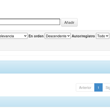
En orden
Autor/registro
Anterior
1
Si