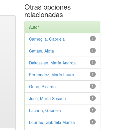
Otras opciones
relacionadas
Autor
Carneglia, Gabriela
1
Cattani, Alicia
1
Dakessian, María Andrea
1
Fernández, María Laura
1
Gené, Ricardo
1
José, Marta Susana
1
Lacarta, Gabriela
1
Lourtau, Gabriela Marisa
1