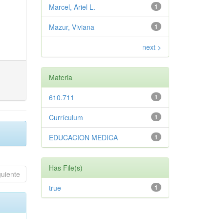
Marcel, Ariel L.
1
Mazur, Viviana
1
next >
Materia
610.711
1
Currículum
1
EDUCACION MEDICA
1
Has File(s)
guiente
true
1