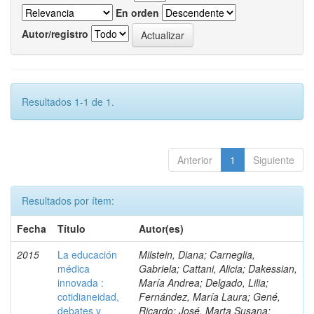
En orden
Autor/registro
Resultados 1-1 de 1.
Anterior
1
Siguiente
Resultados por ítem:
Fecha
Título
Autor(es)
2015
La educación
Milstein, Diana; Carneglia,
médica
Gabriela; Cattani, Alicia; Dakessian,
innovada :
María Andrea; Delgado, Lilia;
cotidianeidad,
Fernández, María Laura; Gené,
debates y
Ricardo; José, Marta Susana;