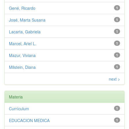
Gené, Ricardo
1
José, Marta Susana
1
Lacarta, Gabriela
1
Marcel, Ariel L.
1
Mazur, Viviana
1
Milstein, Diana
1
next >
Materia
Currículum
1
EDUCACION MEDICA
1