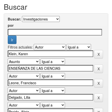
Buscar
Buscar:
por
Filtros actuales: