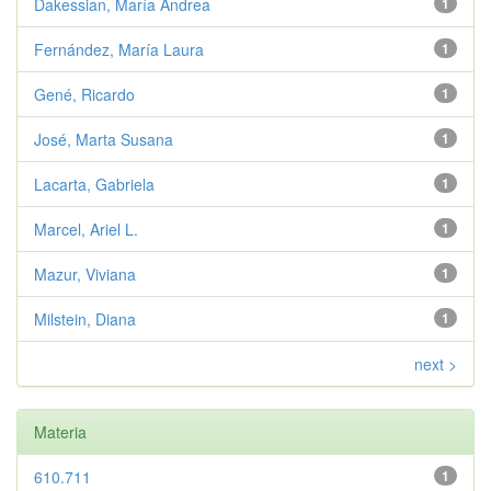
Dakessian, María Andrea
1
Fernández, María Laura
1
Gené, Ricardo
1
José, Marta Susana
1
Lacarta, Gabriela
1
Marcel, Ariel L.
1
Mazur, Viviana
1
Milstein, Diana
1
next >
Materia
610.711
1