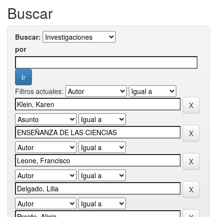
Buscar
Buscar:
por
Filtros actuales: