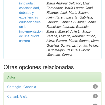
innovada :
María Andrea; Delgado, Lilia;
cotidianeidad,
Fernández, María Laura; Gené,
debates y
Ricardo; José, Marta Susana;
experiencias
Klein, Karen; Lacarta, Gabriela;
educacionales
Lartigue, Fabiana Susana; Leone,
en la
Francisco; Lourtau, Gabriela
implementación
Marisa; Marcel, Ariel L.; Mazur,
de una nueva
Viviana; Olivetto, Adriana; Preide,
carrera
Alicia; Rovere, Mario; Santos, Mirta
Graciela; Schwarcz, Tomás; Valdez
Carlomagno, Pascual Rubén;
Weisman, Clarisa
Otras opciones relacionadas
Autor
Carneglia, Gabriela
1
Cattani, Alicia
1