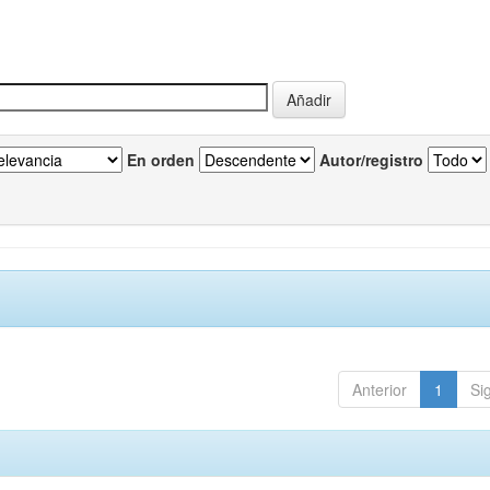
En orden
Autor/registro
Anterior
1
Si