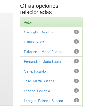
Otras opciones
relacionadas
Autor
Carneglia, Gabriela
1
Cattani, Alicia
1
Dakessian, María Andrea
1
Fernández, María Laura
1
Gené, Ricardo
1
José, Marta Susana
1
Lacarta, Gabriela
1
Lartigue, Fabiana Susana
1