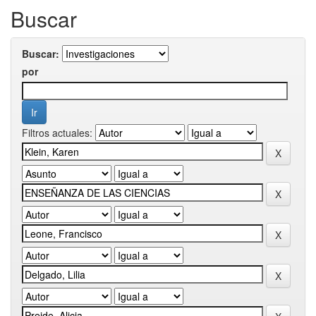
Buscar
Buscar:
por
Filtros actuales: