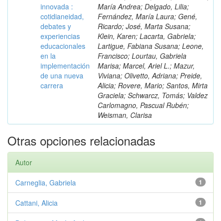
innovada :
María Andrea; Delgado, Lilia;
cotidianeidad,
Fernández, María Laura; Gené,
debates y
Ricardo; José, Marta Susana;
experiencias
Klein, Karen; Lacarta, Gabriela;
educacionales
Lartigue, Fabiana Susana; Leone,
en la
Francisco; Lourtau, Gabriela
implementación
Marisa; Marcel, Ariel L.; Mazur,
de una nueva
Viviana; Olivetto, Adriana; Preide,
carrera
Alicia; Rovere, Mario; Santos, Mirta
Graciela; Schwarcz, Tomás; Valdez
Carlomagno, Pascual Rubén;
Weisman, Clarisa
Otras opciones relacionadas
Autor
Carneglia, Gabriela
1
Cattani, Alicia
1