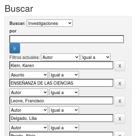
Buscar
Buscar:
por
Filtros actuales: