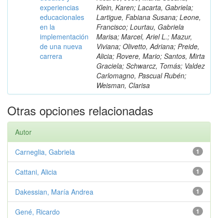
experiencias
Klein, Karen; Lacarta, Gabriela;
educacionales
Lartigue, Fabiana Susana; Leone,
en la
Francisco; Lourtau, Gabriela
implementación
Marisa; Marcel, Ariel L.; Mazur,
de una nueva
Viviana; Olivetto, Adriana; Preide,
carrera
Alicia; Rovere, Mario; Santos, Mirta
Graciela; Schwarcz, Tomás; Valdez
Carlomagno, Pascual Rubén;
Weisman, Clarisa
Otras opciones relacionadas
Autor
Carneglia, Gabriela
1
Cattani, Alicia
1
Dakessian, María Andrea
1
Gené, Ricardo
1