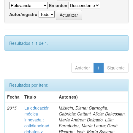
En orden
Autor/registro
Resultados 1-1 de 1.
Anterior
1
Siguiente
Resultados por ítem:
Fecha
Título
Autor(es)
2015
La educación
Milstein, Diana; Carneglia,
médica
Gabriela; Cattani, Alicia; Dakessian,
innovada :
María Andrea; Delgado, Lilia;
cotidianeidad,
Fernández, María Laura; Gené,
debates y
Ricardo; José, Marta Susana;