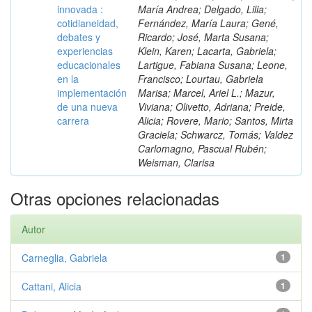
innovada :
María Andrea; Delgado, Lilia;
cotidianeidad,
Fernández, María Laura; Gené,
debates y
Ricardo; José, Marta Susana;
experiencias
Klein, Karen; Lacarta, Gabriela;
educacionales
Lartigue, Fabiana Susana; Leone,
en la
Francisco; Lourtau, Gabriela
implementación
Marisa; Marcel, Ariel L.; Mazur,
de una nueva
Viviana; Olivetto, Adriana; Preide,
carrera
Alicia; Rovere, Mario; Santos, Mirta
Graciela; Schwarcz, Tomás; Valdez
Carlomagno, Pascual Rubén;
Weisman, Clarisa
Otras opciones relacionadas
Autor
Carneglia, Gabriela
1
Cattani, Alicia
1