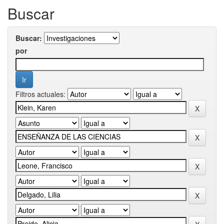
Buscar
Buscar:
por
Filtros actuales: