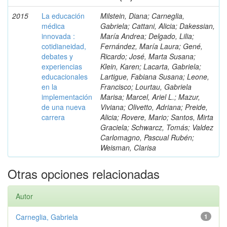
2015
La educación
Milstein, Diana; Carneglia,
médica
Gabriela; Cattani, Alicia; Dakessian,
innovada :
María Andrea; Delgado, Lilia;
cotidianeidad,
Fernández, María Laura; Gené,
debates y
Ricardo; José, Marta Susana;
experiencias
Klein, Karen; Lacarta, Gabriela;
educacionales
Lartigue, Fabiana Susana; Leone,
en la
Francisco; Lourtau, Gabriela
implementación
Marisa; Marcel, Ariel L.; Mazur,
de una nueva
Viviana; Olivetto, Adriana; Preide,
carrera
Alicia; Rovere, Mario; Santos, Mirta
Graciela; Schwarcz, Tomás; Valdez
Carlomagno, Pascual Rubén;
Weisman, Clarisa
Otras opciones relacionadas
Autor
Carneglia, Gabriela
1