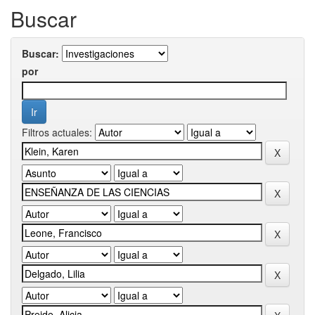
Buscar
Buscar:
por
Filtros actuales: