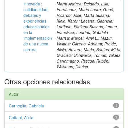
innovada :
María Andrea; Delgado, Lilia;
cotidianeidad,
Fernández, María Laura; Gené,
debates y
Ricardo; José, Marta Susana;
experiencias
Klein, Karen; Lacarta, Gabriela;
educacionales
Lartigue, Fabiana Susana; Leone,
en la
Francisco; Lourtau, Gabriela
implementación
Marisa; Marcel, Ariel L.; Mazur,
de una nueva
Viviana; Olivetto, Adriana; Preide,
carrera
Alicia; Rovere, Mario; Santos, Mirta
Graciela; Schwarcz, Tomás; Valdez
Carlomagno, Pascual Rubén;
Weisman, Clarisa
Otras opciones relacionadas
Autor
Carneglia, Gabriela
1
Cattani, Alicia
1