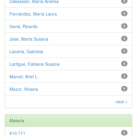
Dakessian, María Andrea
1
Fernández, María Laura
1
Gené, Ricardo
1
José, Marta Susana
1
Lacarta, Gabriela
1
Lartigue, Fabiana Susana
1
Marcel, Ariel L.
1
Mazur, Viviana
1
next >
Materia
610.711
1