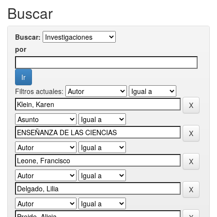
Buscar
Buscar:
por
Filtros actuales: