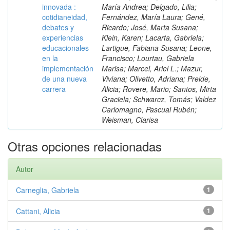
innovada :
María Andrea; Delgado, Lilia;
cotidianeidad,
Fernández, María Laura; Gené,
debates y
Ricardo; José, Marta Susana;
experiencias
Klein, Karen; Lacarta, Gabriela;
educacionales
Lartigue, Fabiana Susana; Leone,
en la
Francisco; Lourtau, Gabriela
implementación
Marisa; Marcel, Ariel L.; Mazur,
de una nueva
Viviana; Olivetto, Adriana; Preide,
carrera
Alicia; Rovere, Mario; Santos, Mirta
Graciela; Schwarcz, Tomás; Valdez
Carlomagno, Pascual Rubén;
Weisman, Clarisa
Otras opciones relacionadas
Autor
Carneglia, Gabriela
1
Cattani, Alicia
1