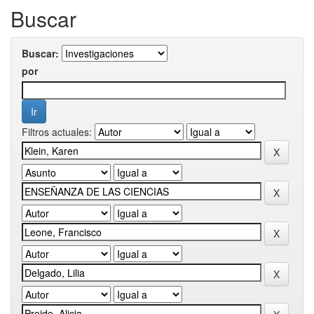
Buscar
Buscar:
por
Filtros actuales: