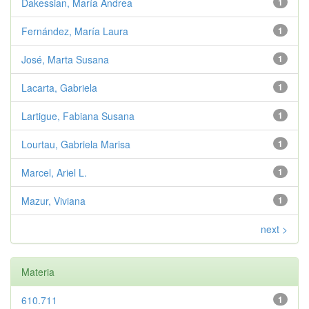
Dakessian, María Andrea
1
Fernández, María Laura
1
José, Marta Susana
1
Lacarta, Gabriela
1
Lartigue, Fabiana Susana
1
Lourtau, Gabriela Marisa
1
Marcel, Ariel L.
1
Mazur, Viviana
1
next >
Materia
610.711
1