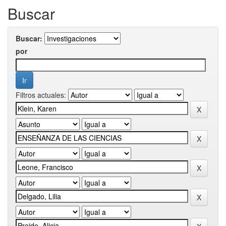
Buscar
Buscar:
por
Filtros actuales: