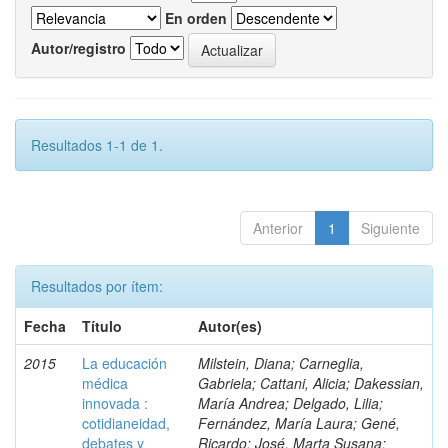
En orden
Autor/registro
Resultados 1-1 de 1.
Anterior
1
Siguiente
Resultados por ítem:
Fecha
Título
Autor(es)
2015
La educación
Milstein, Diana; Carneglia,
médica
Gabriela; Cattani, Alicia; Dakessian,
innovada :
María Andrea; Delgado, Lilia;
cotidianeidad,
Fernández, María Laura; Gené,
debates y
Ricardo; José, Marta Susana;