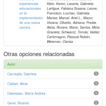
experiencias
Klein, Karen; Lacarta, Gabriela;
educacionales
Lartigue, Fabiana Susana; Leone,
en la
Francisco; Lourtau, Gabriela
implementación
Marisa; Marcel, Ariel L.; Mazur,
de una nueva
Viviana; Olivetto, Adriana; Preide,
carrera
Alicia; Rovere, Mario; Santos, Mirta
Graciela; Schwarcz, Tomás; Valdez
Carlomagno, Pascual Rubén;
Weisman, Clarisa
Otras opciones relacionadas
Autor
Carneglia, Gabriela
1
Cattani, Alicia
1
Dakessian, María Andrea
1
Gené, Ricardo
1