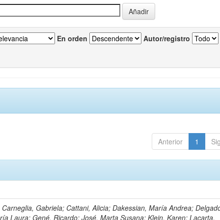
En orden
Autor/registro
Anterior
1
Si
; Carneglia, Gabriela; Cattani, Alicia; Dakessian, María Andrea; Delgado,
ía Laura; Gené, Ricardo; José, Marta Susana; Klein, Karen; Lacarta,