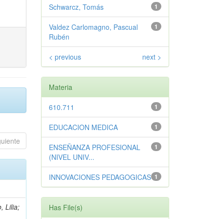
Schwarcz, Tomás
1
Valdez Carlomagno, Pascual
1
Rubén
< previous
next >
Materia
610.711
1
EDUCACION MEDICA
1
guiente
ENSEÑANZA PROFESIONAL
1
(NIVEL UNIV...
INNOVACIONES PEDAGOGICAS
1
 Lilia;
Has File(s)