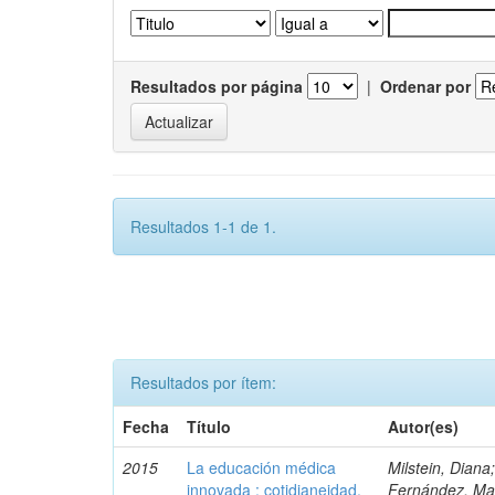
Resultados por página
|
Ordenar por
Resultados 1-1 de 1.
Resultados por ítem:
Fecha
Título
Autor(es)
2015
La educación médica
Milstein, Diana
innovada : cotidianeidad,
Fernández, Mar