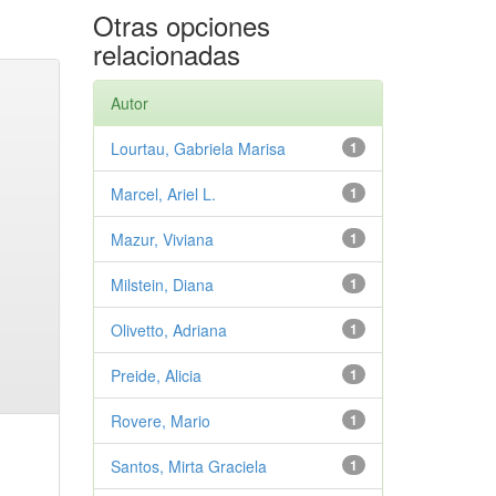
Otras opciones
relacionadas
Autor
Lourtau, Gabriela Marisa
1
Marcel, Ariel L.
1
Mazur, Viviana
1
Milstein, Diana
1
Olivetto, Adriana
1
Preide, Alicia
1
Rovere, Mario
1
Santos, Mirta Graciela
1