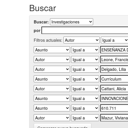
Buscar
Buscar:
por
Filtros actuales: