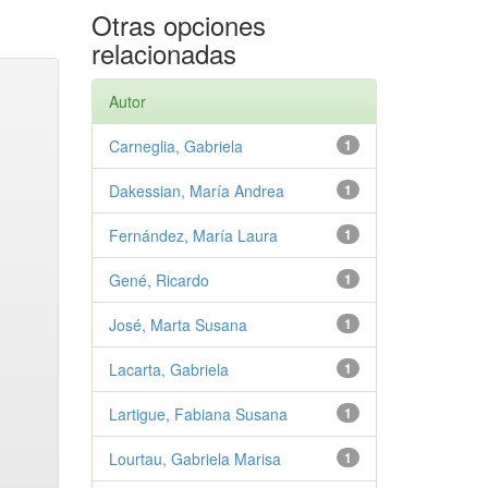
Otras opciones
relacionadas
Autor
Carneglia, Gabriela
1
Dakessian, María Andrea
1
Fernández, María Laura
1
Gené, Ricardo
1
José, Marta Susana
1
Lacarta, Gabriela
1
Lartigue, Fabiana Susana
1
Lourtau, Gabriela Marisa
1