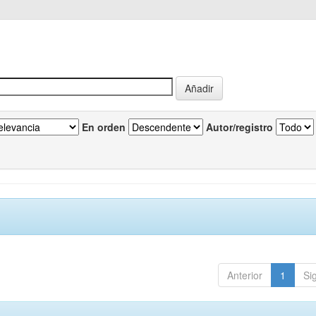
En orden
Autor/registro
Anterior
1
Si