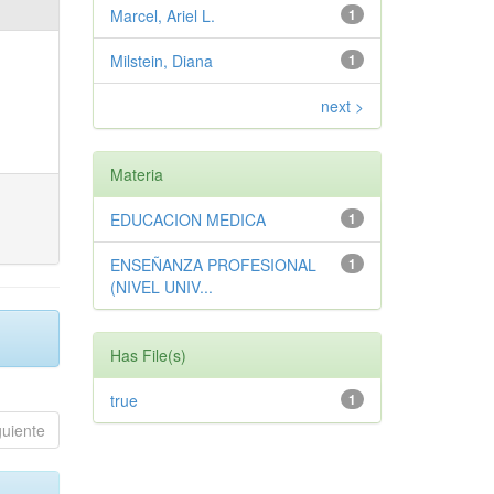
Marcel, Ariel L.
1
Milstein, Diana
1
next >
Materia
EDUCACION MEDICA
1
ENSEÑANZA PROFESIONAL
1
(NIVEL UNIV...
Has File(s)
true
1
guiente